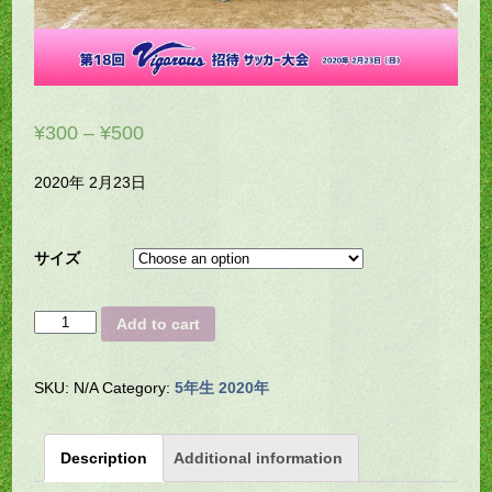
¥
300
–
¥
500
2020年 2月23日
サイズ
H23-
Add to cart
0026
quantity
SKU:
N/A
Category:
5年生 2020年
Description
Additional information