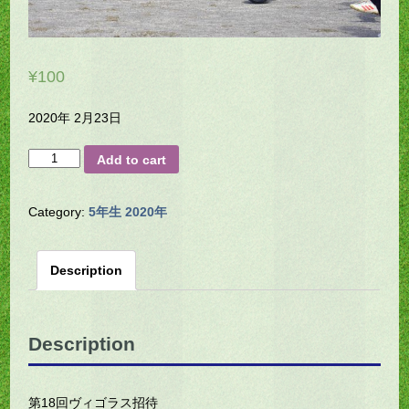
¥
100
2020年 2月23日
H23-
Add to cart
0016
quantity
Category:
5年生 2020年
Description
Description
第18回ヴィゴラス招待