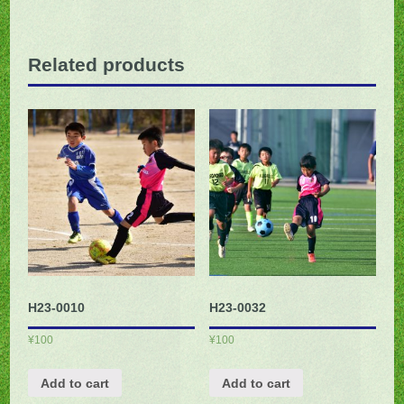
Related products
H23-0010
H23-0032
¥
100
¥
100
Add to cart
Add to cart