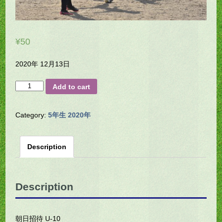
¥
50
2020年 12月13日
H23-
Add to cart
0203
quantity
Category:
5年生 2020年
Description
Description
朝日招待 U-10