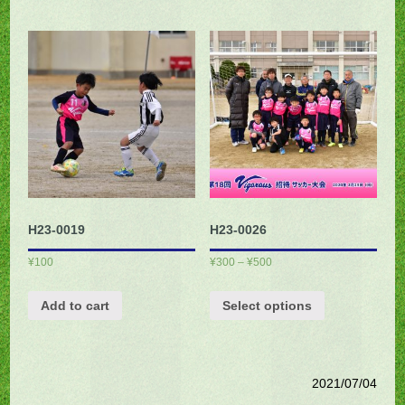
H23-0019
H23-0026
¥
100
¥
300
–
¥
500
Add to cart
Select options
2021/07/04