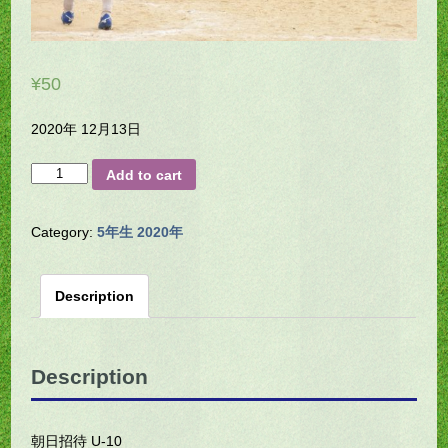
¥
50
2020年 12月13日
H23-
Add to cart
0188
quantity
Category:
5年生 2020年
Description
Description
朝日招待 U-10