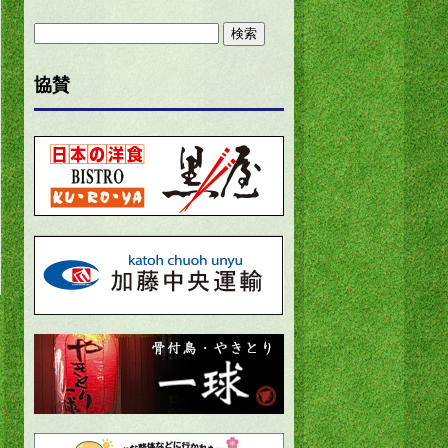
検
索:
協賛