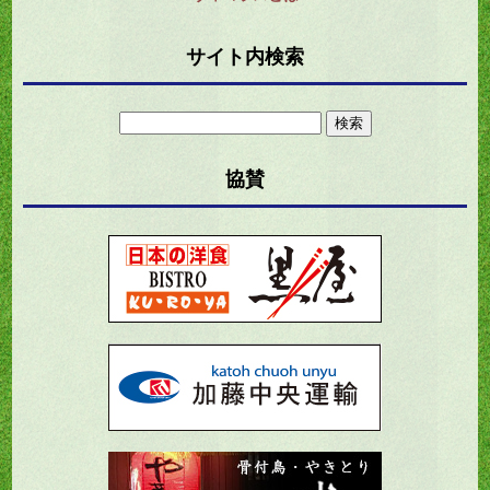
サイト内検索
検
索:
協賛