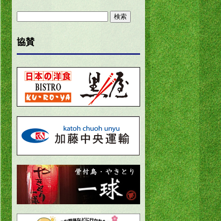
検
索:
協賛