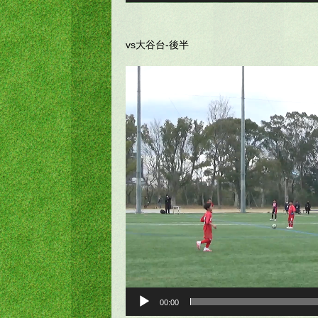
vs大谷台-後半
動
画
プ
レ
ー
ヤ
ー
00:00