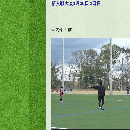
新人戦大会1月30日 2日目
vs内部R-前半
動
画
プ
レ
ー
ヤ
ー