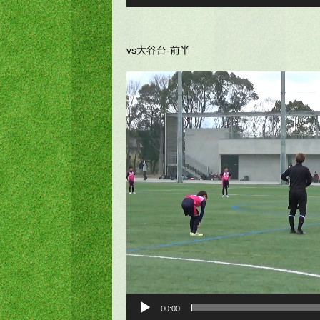
vs大谷台-前半
動
画
プ
レ
ー
ヤ
ー
00:00