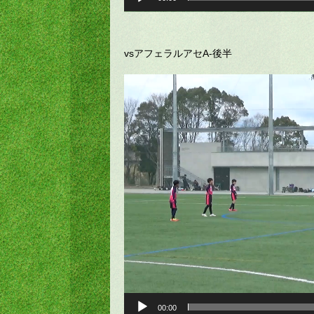
vsアフェラルアセA-後半
動
画
プ
レ
ー
ヤ
ー
00:00