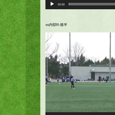
00:00
vs内部R-後半
動
画
プ
レ
ー
ヤ
ー