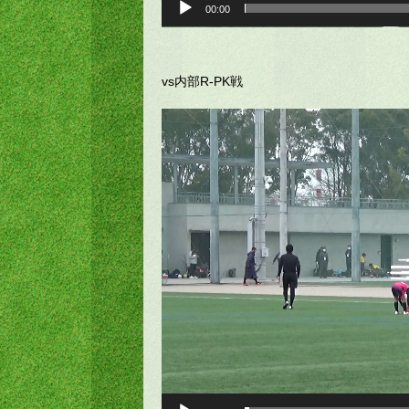
00:00
vs内部R-PK戦
動
画
プ
レ
ー
ヤ
ー