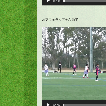
00:00
vsアフェラルアセA-前半
動
画
プ
レ
ー
ヤ
ー
00:00